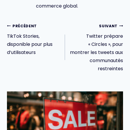
commerce global.
Navigation
PRÉCÉDENT
SUIVANT
de
TikTok Stories,
Twitter prépare
l’article
disponible pour plus
« Circles », pour
d’utilisateurs
montrer les tweets aux
communautés
restreintes