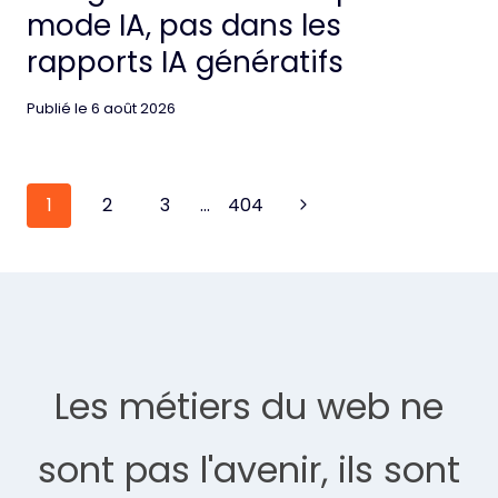
mode IA, pas dans les
rapports IA génératifs
Publié le
6 août 2026
Page
Next
1
2
3
…
404
navigation
Page
Les métiers du web ne
sont pas l'avenir, ils sont