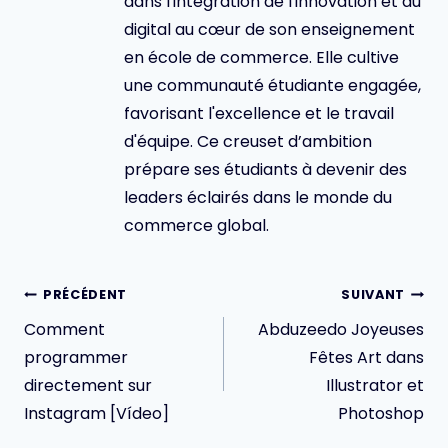
dans l'intégration de l'innovation et du
digital au cœur de son enseignement
en école de commerce. Elle cultive
une communauté étudiante engagée,
favorisant l'excellence et le travail
d'équipe. Ce creuset d’ambition
prépare ses étudiants à devenir des
leaders éclairés dans le monde du
commerce global.
Navigation
PRÉCÉDENT
SUIVANT
de
Comment
Abduzeedo Joyeuses
l’article
programmer
Fêtes Art dans
directement sur
Illustrator et
Instagram [Vídeo]
Photoshop