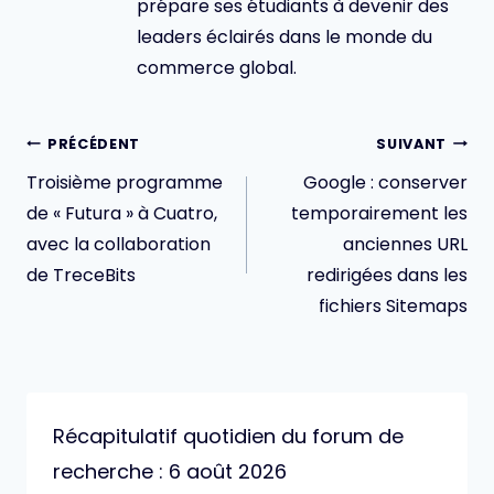
prépare ses étudiants à devenir des
leaders éclairés dans le monde du
commerce global.
Navigation
PRÉCÉDENT
SUIVANT
de
Troisième programme
Google : conserver
l’article
de « Futura » à Cuatro,
temporairement les
avec la collaboration
anciennes URL
de TreceBits
redirigées dans les
fichiers Sitemaps
Récapitulatif quotidien du forum de
recherche : 6 août 2026