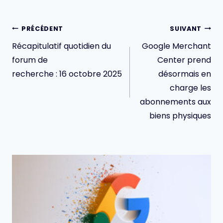
Navigation
PRÉCÉDENT
SUIVANT
de
Récapitulatif quotidien du
Google Merchant
l’article
forum de
Center prend
recherche : 16 octobre 2025
désormais en
charge les
abonnements aux
biens physiques