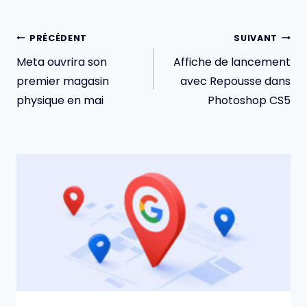
Navigation
PRÉCÉDENT
SUIVANT
de
Meta ouvrira son
Affiche de lancement
l’article
premier magasin
avec Repousse dans
physique en mai
Photoshop CS5