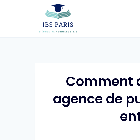
Skip
to
content
Comment ch
agence de pu
en