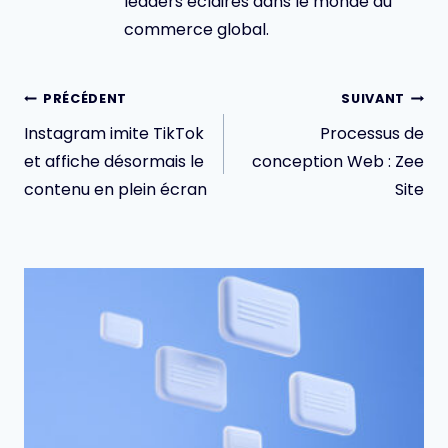
leaders éclairés dans le monde du
commerce global.
Navigation
PRÉCÉDENT
SUIVANT
de
Instagram imite TikTok
Processus de
l’article
et affiche désormais le
conception Web : Zee
contenu en plein écran
Site