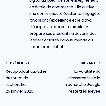
digital au cœur de son enseignement
en école de commerce. Elle cultive
une communauté étudiante engagée,
favorisant l'excellence et le travail
d'équipe. Ce creuset d’ambition
prépare ses étudiants à devenir des
leaders éclairés dans le monde du
commerce global.
Navigation
PRÉCÉDENT
SUIVANT
de
Récapitulatif quotidien
La volatilité du
l’article
du forum de
classement de la
recherche :
recherche Google
26 janvier 2026
reste très élevée