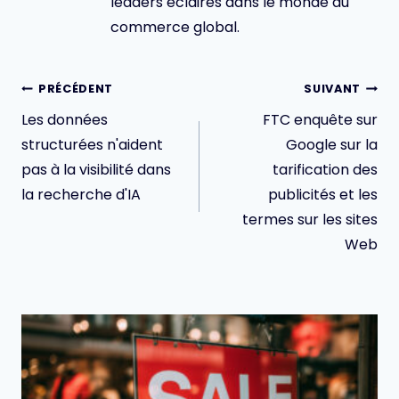
leaders éclairés dans le monde du
commerce global.
Navigation
PRÉCÉDENT
SUIVANT
de
Les données
FTC enquête sur
l’article
structurées n'aident
Google sur la
pas à la visibilité dans
tarification des
la recherche d'IA
publicités et les
termes sur les sites
Web