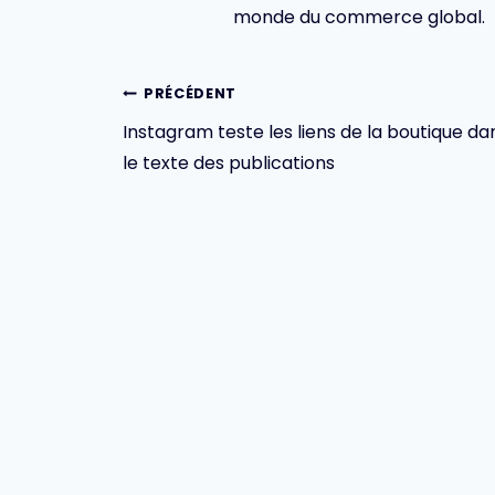
monde du commerce global.
Navigation
PRÉCÉDENT
Instagram teste les liens de la boutique da
de
le texte des publications
l’article