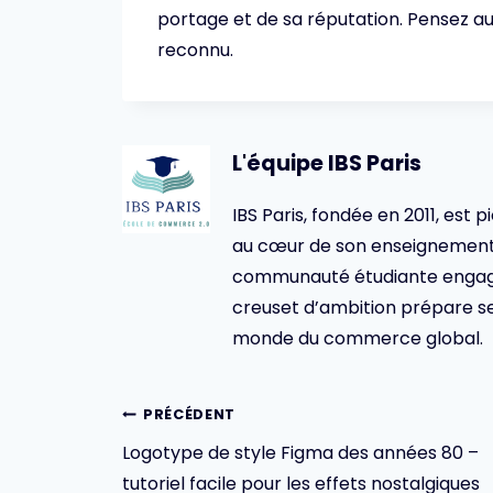
portage et de sa réputation. Pensez aus
reconnu.
L'équipe IBS Paris
IBS Paris, fondée en 2011, est p
au cœur de son enseignement 
communauté étudiante engagée,
creuset d’ambition prépare se
monde du commerce global.
Navigation
PRÉCÉDENT
Logotype de style Figma des années 80 –
de
tutoriel facile pour les effets nostalgiques