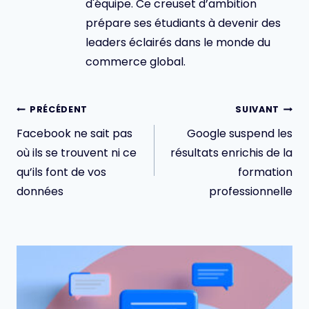
d'équipe. Ce creuset d’ambition
prépare ses étudiants à devenir des
leaders éclairés dans le monde du
commerce global.
Navigation
PRÉCÉDENT
SUIVANT
de
Facebook ne sait pas
Google suspend les
l’article
où ils se trouvent ni ce
résultats enrichis de la
qu’ils font de vos
formation
données
professionnelle