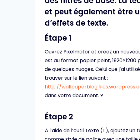
des filtres de base. La 
et peut également être ut
d’effets de texte.
Étape 1
Ouvrez Pixelmator et créez un nouv
est au format papier peint, 1920×1200 p
de quelques nuages. Celui que j’ai util
trouver sur le lien suivant :
http://wallpaperblog.files.wordpress
dans votre document. ?
Étape 2
À l’aide de l’outil Texte (T), ajoutez un 
comme style de police avec une taille