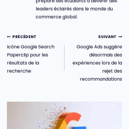
prépare ses étudiants à devenir des
leaders éclairés dans le monde du
commerce global.
Navigation
PRÉCÉDENT
SUIVANT
de
Icône Google Search
Google Ads suggère
l’article
Paperclip pour les
désormais des
résultats de la
expériences lors de la
recherche
rejet des
recommandations