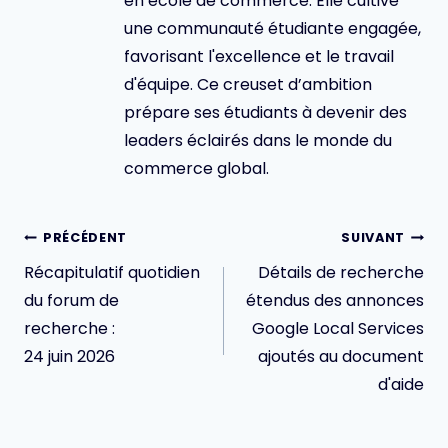
en école de commerce. Elle cultive
une communauté étudiante engagée,
favorisant l'excellence et le travail
d'équipe. Ce creuset d’ambition
prépare ses étudiants à devenir des
leaders éclairés dans le monde du
commerce global.
Navigation
PRÉCÉDENT
SUIVANT
de
Récapitulatif quotidien
Détails de recherche
l’article
du forum de
étendus des annonces
recherche :
Google Local Services
24 juin 2026
ajoutés au document
d'aide