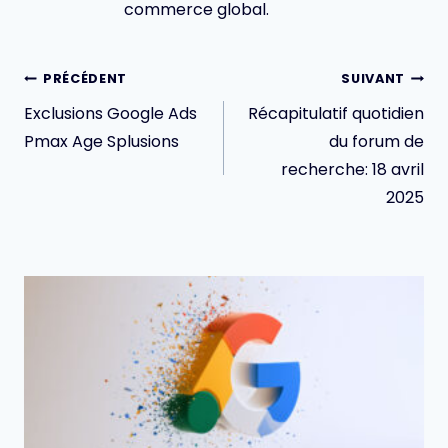
commerce global.
Navigation
PRÉCÉDENT
SUIVANT
de
Exclusions Google Ads
Récapitulatif quotidien
l’article
Pmax Age Splusions
du forum de
recherche: 18 avril
2025