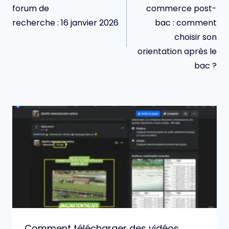
l’article
forum de
commerce post-
recherche : 16 janvier 2026
bac : comment
choisir son
orientation après le
bac ?
Comment télécharger des vidéos