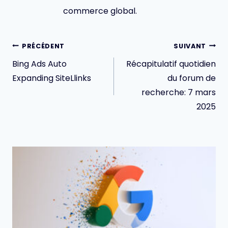
commerce global.
Navigation
PRÉCÉDENT
SUIVANT
de
Bing Ads Auto
Récapitulatif quotidien
l’article
Expanding SiteLlinks
du forum de
recherche: 7 mars
2025