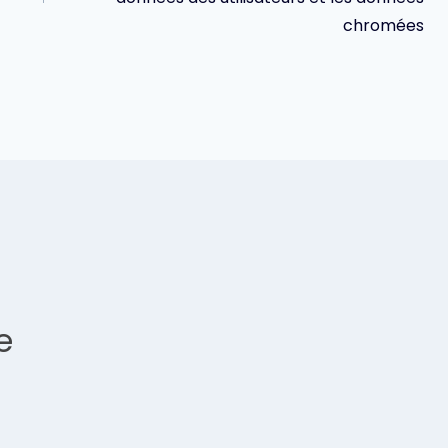
chromées
e