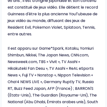
96 ans ; Il est d'origine japonaise et son contenu
est constitué de jeux vidéo. Elle détient le record
Guinness d'être la plus ancienne YouTubeuse de
jeux vidéo au monde, diffusant des jeux de
Resident Evil, Pokemon Violet, Splatoon, Tennis,
entre autres.
Il est apparu sur Game*Spark, Kotaku, Yomiuri
Shimbun, Nikkei, The Japan News, CNN.com,
Newsweek.com, TBS « Vivit », TV Asahi «
Hikakuteki Fan Desu », TV Asahi « ReAL eSports
News », Fuji TV « Nonstop », Nippon Television «
Oha!4 NEWS LIVE », Germany Ruptly TV, Russia
RT, Buzz Feed Japan, AFP (France) ; BARRON'S
(États-Unis), The Guardian (Royaume-Uni), The
National (Abu Dhabi, Émirats arabes unis), South