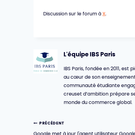
Discussion sur le forum à
X
.
L'équipe IBS Paris
IBS Paris, fondée en 2011, est p
au cœur de son enseignement 
communauté étudiante engagée,
creuset d’ambition prépare se
monde du commerce global.
Navigation
PRÉCÉDENT
Google met à jour l'agent utilisateur Googl