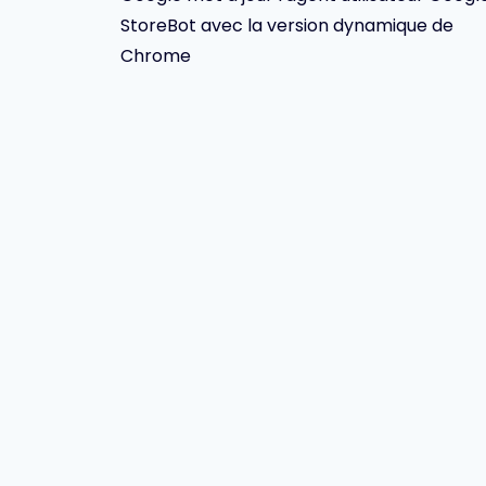
de
StoreBot avec la version dynamique de
l’article
Chrome