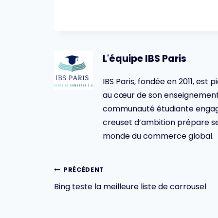
L'équipe IBS Paris
IBS Paris, fondée en 2011, est p
au cœur de son enseignement 
communauté étudiante engagée,
creuset d’ambition prépare se
monde du commerce global.
Navigation
PRÉCÉDENT
Bing teste la meilleure liste de carrousel
de
l’article