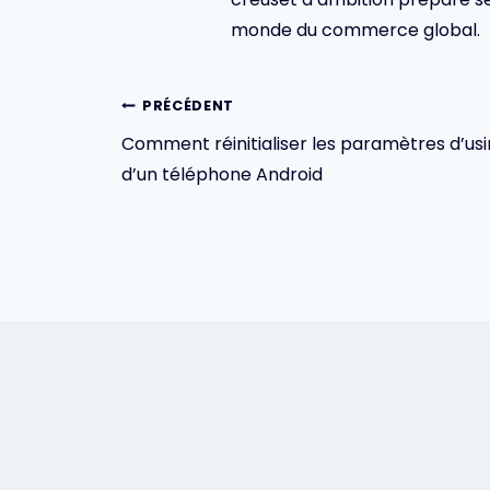
monde du commerce global.
Navigation
PRÉCÉDENT
Comment réinitialiser les paramètres d’us
de
d’un téléphone Android
l’article