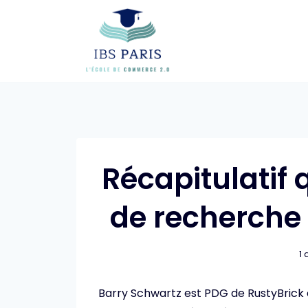
Skip
to
content
Récapitulatif
de recherche 
1
Barry Schwartz est PDG de RustyBrick 