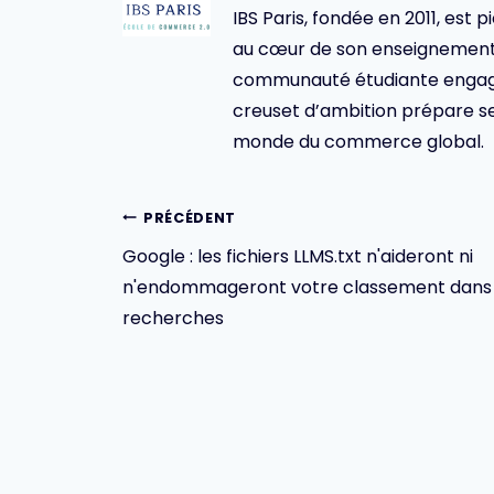
IBS Paris, fondée en 2011, est p
au cœur de son enseignement 
communauté étudiante engagée,
creuset d’ambition prépare se
monde du commerce global.
Navigation
PRÉCÉDENT
Google : les fichiers LLMS.txt n'aideront ni
de
n'endommageront votre classement dans 
l’article
recherches