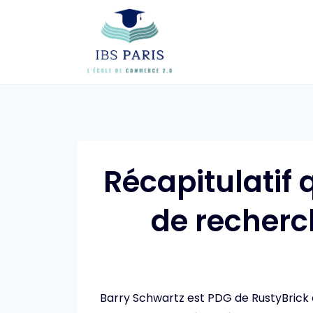
Skip
to
content
Récapitulatif
de recherch
Barry Schwartz est PDG de RustyBrick 