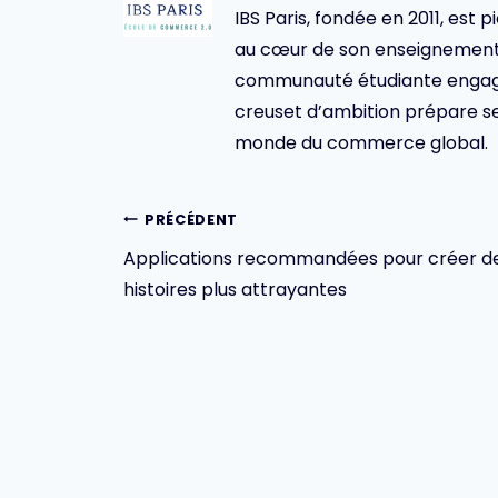
IBS Paris, fondée en 2011, est p
au cœur de son enseignement 
communauté étudiante engagée,
creuset d’ambition prépare se
monde du commerce global.
Navigation
PRÉCÉDENT
Applications recommandées pour créer d
de
histoires plus attrayantes
l’article