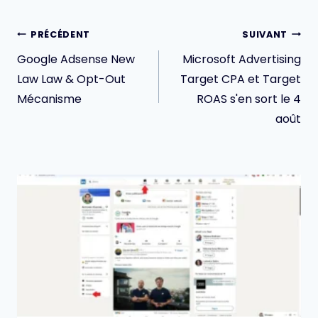
Navigation
PRÉCÉDENT
SUIVANT
de
Google Adsense New
Microsoft Advertising
l’article
Law Law & Opt-Out
Target CPA et Target
Mécanisme
ROAS s'en sort le 4
août