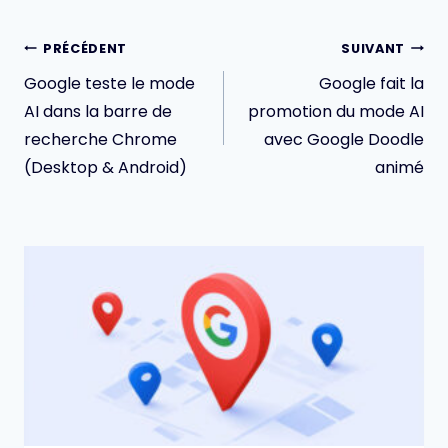
Navigation
PRÉCÉDENT
SUIVANT
de
Google teste le mode
Google fait la
l’article
AI dans la barre de
promotion du mode AI
recherche Chrome
avec Google Doodle
(Desktop & Android)
animé