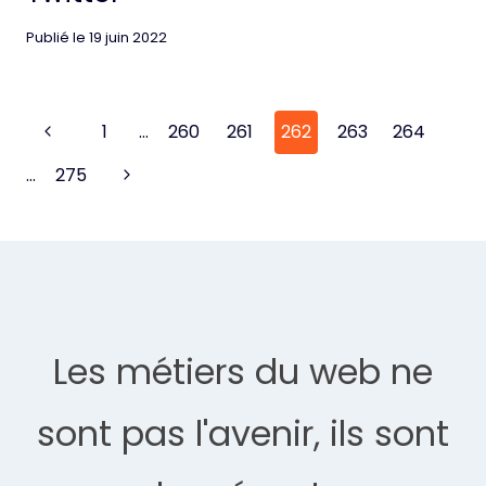
Publié le
19 juin 2022
Page
Previous
1
…
260
261
262
263
264
navigation
Page
Next
…
275
Page
Les métiers du web ne
sont pas l'avenir, ils sont