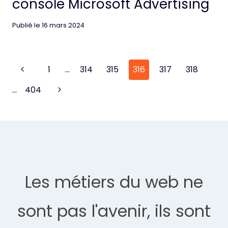
console Microsoft Advertising
Publié le
16 mars 2024
Page
Previous
1
…
314
315
316
317
318
navigation
Page
Next
…
404
Page
Les métiers du web ne
sont pas l'avenir, ils sont