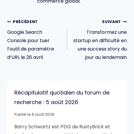
commerce global.
Navigation
PRÉCÉDENT
SUIVANT
de
Google Search
Transformez une
l’article
Console pour tuer
startup en difficulté en
l’outil de paramètre
une success story du
d’URL le 26 avril
jour au lendemain
Récapitulatif quotidien du forum de
recherche : 5 août 2026
Publié le
6 août 2026
Barry Schwartz est PDG de RustyBrick et