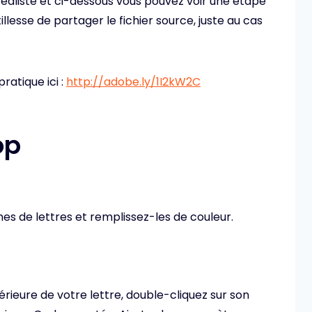
réaliste et ci-dessous vous pouvez voir une étape
llesse de partager le fichier source, juste au cas
ratique ici :
http://adobe.ly/1I2kW2C
op
rmes de lettres et remplissez-les de couleur.
rieure de votre lettre, double-cliquez sur son