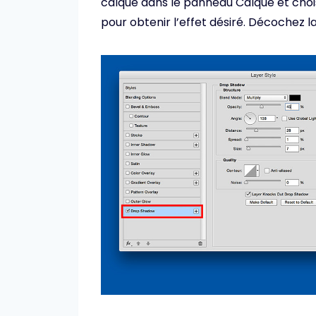
calque dans le panneau Calque et choi
pour obtenir l’effet désiré. Décochez la