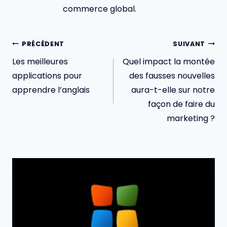
commerce global.
Navigation
PRÉCÉDENT
SUIVANT
de
Les meilleures
Quel impact la montée
l’article
applications pour
des fausses nouvelles
apprendre l’anglais
aura-t-elle sur notre
façon de faire du
marketing ?