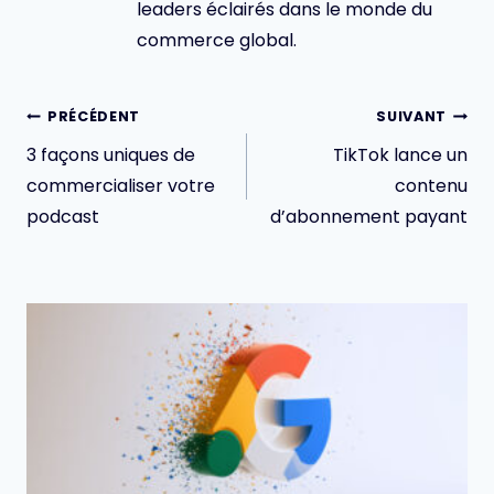
leaders éclairés dans le monde du
commerce global.
Navigation
PRÉCÉDENT
SUIVANT
de
3 façons uniques de
TikTok lance un
l’article
commercialiser votre
contenu
podcast
d’abonnement payant