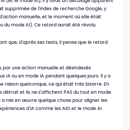
A (et le mode AI), il y avait un décalage apparent
t supprimée de l'index de recherche Google, y
d'action manuelle, et le moment où elle était
 du mode AI). Ce retard aurait été révolu.
t que, d'après ses tests, il pense que le retard
hés par une action manuelle et désindexés
s IA ou en mode IA pendant quelques jours. Il y a
e raison quelconque, ce qui était très bizarre. Eh
être détruit et ils ne s'affichent PAS du tout en mode
 a mis en œuvre quelque chose pour aligner les
expériences d'IA comme les AIO et le mode AI.