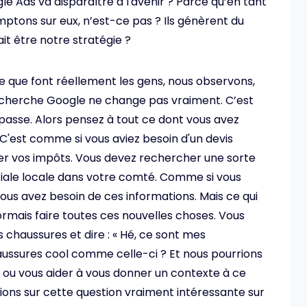
e Ads va disparaître à l'avenir ? Parce qu’en tant
mptons sur eux, n’est-ce pas ? Ils génèrent du
rait être notre stratégie ?
Ce que font réellement les gens, nous observons,
a recherche Google ne change pas vraiment. C’est
 passe. Alors pensez à tout ce dont vous avez
C'est comme si vous aviez besoin d'un devis
er vos impôts. Vous devez rechercher une sorte
iale locale dans votre comté. Comme si vous
 vous avez besoin de ces informations. Mais ce qui
ormais faire toutes ces nouvelles choses. Vous
chaussures et dire : « Hé, ce sont mes
aussures cool comme celle-ci ? Et nous pourrions
ou vous aider à vous donner un contexte à ce
tions sur cette question vraiment intéressante sur