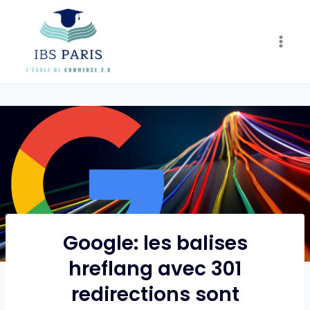
Skip
to
content
Google: les balises
hreflang avec 301
redirections sont