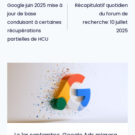
de
Google juin 2025 mise à
Récapitulatif quotidien
l’article
jour de base
du forum de
conduisant à certaines
recherche: 10 juillet
récupérations
2025
partielles de HCU
Le 1er septembre, Google Ads migrera