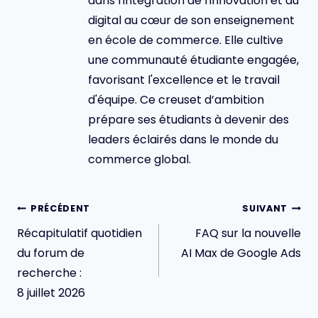
dans l'intégration de l'innovation et du
digital au cœur de son enseignement
en école de commerce. Elle cultive
une communauté étudiante engagée,
favorisant l'excellence et le travail
d'équipe. Ce creuset d’ambition
prépare ses étudiants à devenir des
leaders éclairés dans le monde du
commerce global.
Navigation
PRÉCÉDENT
SUIVANT
de
Récapitulatif quotidien
FAQ sur la nouvelle
l’article
du forum de
AI Max de Google Ads
recherche :
8 juillet 2026