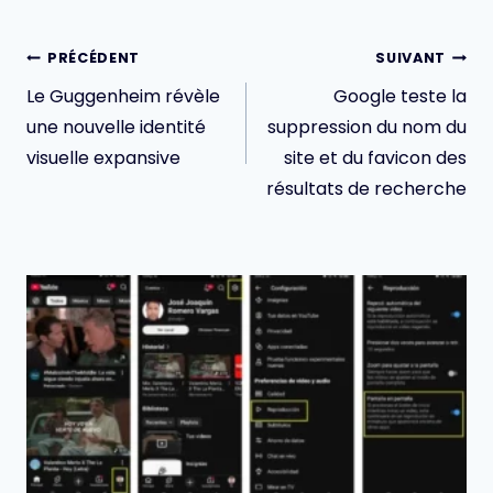
Navigation
PRÉCÉDENT
SUIVANT
de
Le Guggenheim révèle
Google teste la
l’article
une nouvelle identité
suppression du nom du
visuelle expansive
site et du favicon des
résultats de recherche