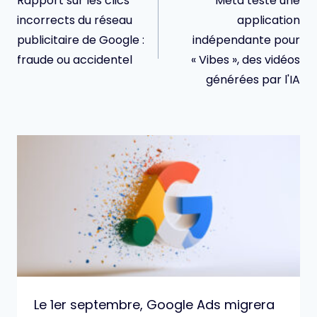
Rapport sur les clics
Meta teste une
l’article
incorrects du réseau
application
publicitaire de Google :
indépendante pour
fraude ou accidentel
« Vibes », des vidéos
générées par l'IA
Le 1er septembre, Google Ads migrera