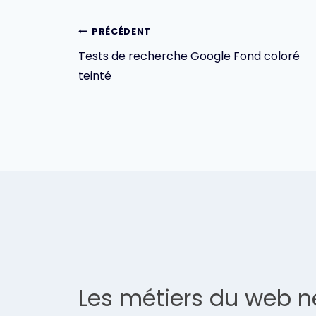
Navigation
PRÉCÉDENT
Tests de recherche Google Fond coloré
de
teinté
l’article
Les métiers du web n