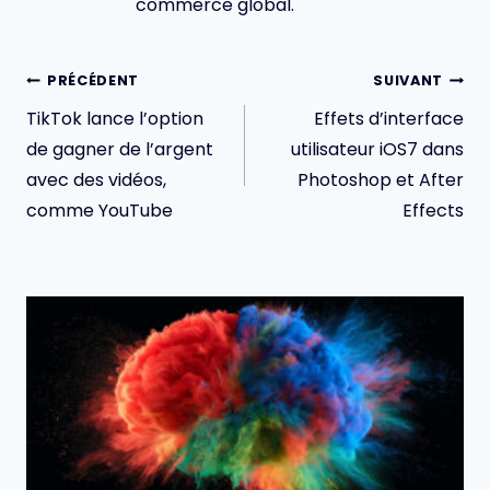
commerce global.
Navigation
PRÉCÉDENT
SUIVANT
de
TikTok lance l’option
Effets d’interface
l’article
de gagner de l’argent
utilisateur iOS7 dans
avec des vidéos,
Photoshop et After
comme YouTube
Effects