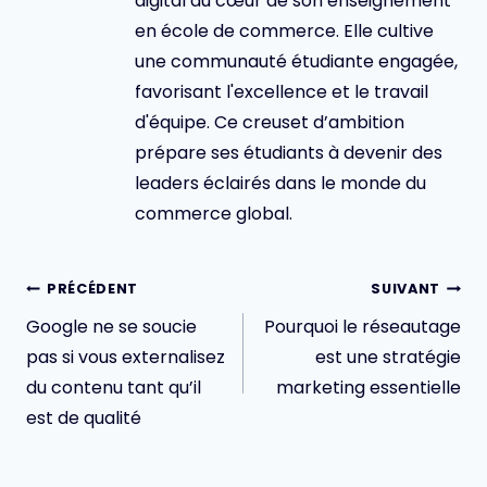
digital au cœur de son enseignement
en école de commerce. Elle cultive
une communauté étudiante engagée,
favorisant l'excellence et le travail
d'équipe. Ce creuset d’ambition
prépare ses étudiants à devenir des
leaders éclairés dans le monde du
commerce global.
Navigation
PRÉCÉDENT
SUIVANT
de
Google ne se soucie
Pourquoi le réseautage
l’article
pas si vous externalisez
est une stratégie
du contenu tant qu’il
marketing essentielle
est de qualité