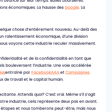
 avance sur leur temps. Bulles boursières.
ions économiques. La hausse des
Google
. La
elque chose d’entièrement nouveau. Au-delà des
un ralentissement économique, d’une division
nous voyons cette industrie reculer massivement.
fidentialité et de la confidentialité en tant que
els bouleversent l’industrie. Une voie accélérée
ias
entraîné par
FacebookAAA
et
Campagnes
ux de travail et le capital humain.
citante. Attends quoi? C’est vrai. Même s’il s’agit
otre industrie, cela représente deux pas en avant.
 étapes et nous tomberons peut-être, mais nous