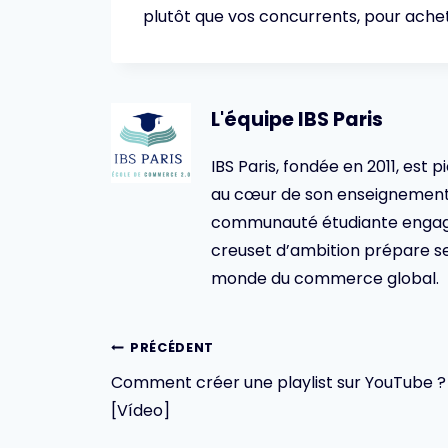
plutôt que vos concurrents, pour achet
L'équipe IBS Paris
IBS Paris, fondée en 2011, est p
au cœur de son enseignement 
communauté étudiante engagée,
creuset d’ambition prépare se
monde du commerce global.
Navigation
PRÉCÉDENT
Comment créer une playlist sur YouTube ?
de
[Vídeo]
l’article