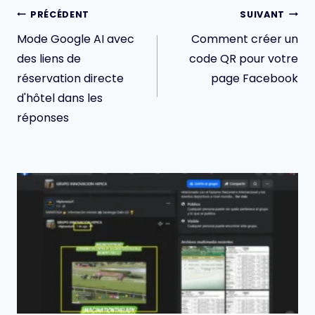
Navigation
PRÉCÉDENT
SUIVANT
de
Mode Google AI avec
Comment créer un
l’article
des liens de
code QR pour votre
réservation directe
page Facebook
d'hôtel dans les
réponses