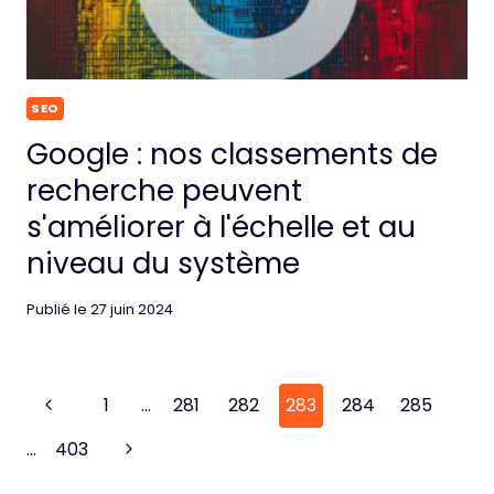
SEO
Google : nos classements de
recherche peuvent
s'améliorer à l'échelle et au
niveau du système
Publié le
27 juin 2024
Page
Previous
1
…
281
282
283
284
285
navigation
Page
Next
…
403
Page